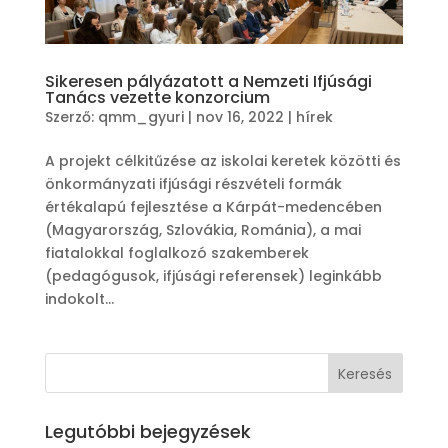
Sikeresen pályázatott a Nemzeti Ifjúsági
Tanács vezette konzorcium
Szerző:
qmm_gyuri
|
nov 16, 2022
|
hírek
A projekt célkitűzése az iskolai keretek közötti és
önkormányzati ifjúsági részvételi formák
értékalapú fejlesztése a Kárpát-medencében
(Magyarország, Szlovákia, Románia), a mai
fiatalokkal foglalkozó szakemberek
(pedagógusok, ifjúsági referensek) leginkább
indokolt...
Legutóbbi bejegyzések