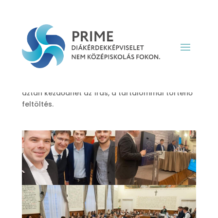
PRIME Projektindító Szakmai Találkozó
Székesfehérváron
Szerző:
qmm_gyuri
|
nov 16, 2022
|
hírek
Üdvözlet a WordPress-ben! Ez az első bejegyzés,
amelyet lehet akár módosítani, akár törölni,
aztán kezdődhet az írás, a tartalommal történő
feltöltés.