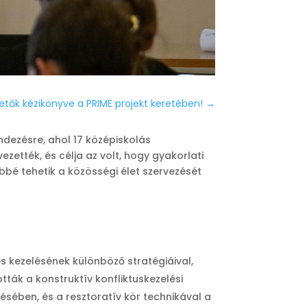
zetők kézikönyve a PRIME projekt keretében!
→
ndezésre, ahol 17 középiskolás
zették, és célja az volt, hogy gyakorlati
bé tehetik a közösségi élet szervezését
s kezelésének különböző stratégiáival,
ták a konstruktív konfliktuskezelési
ésében, és a resztoratív kör technikával a