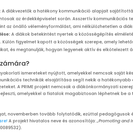
:
A diákvezetők a hatékony kommunikáció alapjait sajátították
ntosak az érdekképviselet során. Asszertív kommunikációs te
amint az önálló véleményformálást, ami nélkülözhetetlen a di
ése:
A diákok betekintést nyertek a közösségépítés elméle
 Külön figyelmet kapott a közösségek szerepe, amely lehető
kat, és megtanulják, hogyan legyenek aktív és elkötelezett á
 számára?
yakorlati ismereteket nyújtott, amelyekkel nemcsak saját ké
ommunikációs technikák elsajátítása segít nekik a hatékonyab
yzeteket. A PRIME projekt nemcsak a diákönkormányzati szere
ejleszti, amelyekkel a fiatalok magabiztosan léphetnek be a 
gat, novemberben tovább folytatódik, ezúttal pedagógusok és
sre!
A projekt hivatalos neve és azonosítója:
„Promoting and I
0089532).