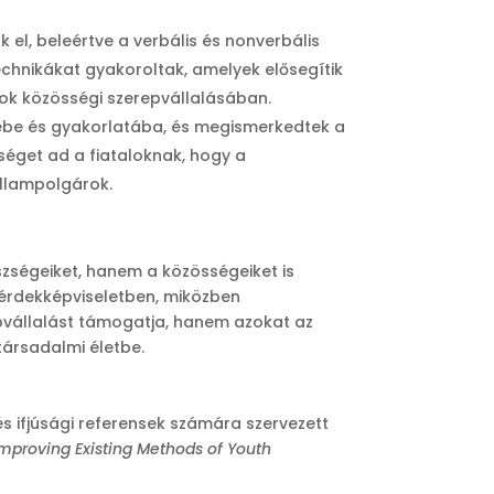
 el, beleértve a verbális és nonverbális
chnikákat gyakoroltak, amelyek elősegítik
ákok közösségi szerepvállalásában.
tébe és gyakorlatába, és megismerkedtek a
séget ad a fiataloknak, hogy a
llampolgárok​.
szségeiket, hanem a közösségeiket is
b érdekképviseletben, miközben
pvállalást támogatja, hanem azokat az
társadalmi életbe.
 ifjúsági referensek számára szervezett
mproving Existing Methods of Youth