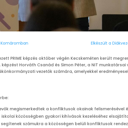
lés Komáromban
Elkészült a Diákve
rvezett PRIME képzés október végén Kecskeméten került megre
 képzést Horváth Csanád és Simon Péter, a NIT munkatársai ve
diákönkormányzati vezetők számára, amelyekkel eredményeseb
rbe:
evők megismerkedtek a konfliktusok okainak felismerésével é
skolai közösségben gyakori kihívások kezeléséhez elsajátítot
k segítenek számukra a közösségen belüli konfliktusok rendez