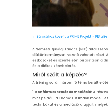
←
Zárásához közelít a PRIME Projekt - PIB ü
A Nemzeti Ifjúsági Tanács (NIT) által sze
diákönkormányzati vezető vehetett részt. A
eszközöket és szemléletet biztosítson a 
és a diákok képviseletét.
Miről szólt a képzés?
A tréning során három fő téma került előté
Konfliktuskezelés és mediáció:
A résztv
mint például a Thomas-Kilmann modell. Az i
technikákat és a mediáció alapjait, melye