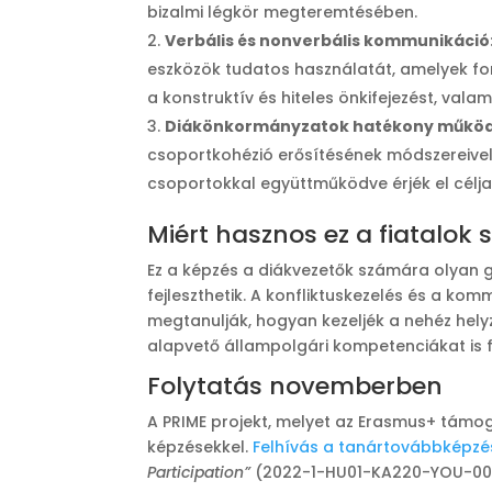
bizalmi légkör megteremtésében​.
Verbális és nonverbális kommunikáció
eszközök tudatos használatát, amelyek fo
a konstruktív és hiteles önkifejezést, val
Diákönkormányzatok hatékony működ
csoportkohézió erősítésének módszereivel.
csoportokkal együttműködve érjék el céljai
Miért hasznos ez a fiatalok
Ez a képzés a diákvezetők számára olyan g
fejleszthetik. A konfliktuskezelés és a k
megtanulják, hogyan kezeljék a nehéz hel
alapvető állampolgári kompetenciákat is f
Folytatás novemberben
A PRIME projekt, melyet az Erasmus+ támo
képzésekkel.
Felhívás a tanártovábbképzé
Participation”
(2022-1-HU01-KA220-YOU-00