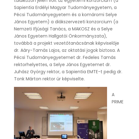
találkozón jelen volt az egyetemi konzorcium (a
Sapientia Erdélyi Magyar Tudományegyetem, a
Pécsi Tudományegyetem és a komáromi Selye
János Egyetem) a diákszervezeti konzorcium (a
Nemzeti Ifjúsági Tanács, a MAKOSZ és a Selye
János Egyetem Hallgatói Önkormányzata),
továbbá a projekt vezetőtanácsának képviselője
dr. Aáry-Tamás Lajos, az oktatási jogok biztosa. A
Pécsi Tudományegyetemet dr. Fedeles Tamás
rektorhelyettes, a Selye János Egyetemet dr.
Juhász György rektor, a Sapientia EMTE-t pedig dr.
Tonk Márton rektor úr képviselte.
A
PRIME