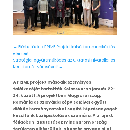
←
Elérhetőek a PRIME Projekt külső kommunikációs
elemei!
Stratégiai együttműködés az Oktatási Hivatallal és
Kecskemét városával!
→
A PRIME projekt második személyes
találkozóját tartották Kolozsváron január 22-
24. között. A projektben Magyarország,
Románia és Szlovákia képviselőivel együtt
diákönkormányzatokat segítő képzésanyagot
készítünk középiskolások számára. A projekt
félidőben: a kutatások mindhárom ország
területen elkészültek, a képzés anyaga pilot